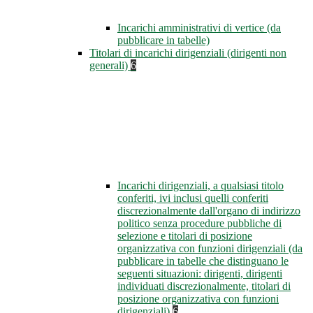
Incarichi amministrativi di vertice (da
pubblicare in tabelle)
Titolari di incarichi dirigenziali (dirigenti non
generali)
6
Incarichi dirigenziali, a qualsiasi titolo
conferiti, ivi inclusi quelli conferiti
discrezionalmente dall'organo di indirizzo
politico senza procedure pubbliche di
selezione e titolari di posizione
organizzativa con funzioni dirigenziali (da
pubblicare in tabelle che distinguano le
seguenti situazioni: dirigenti, dirigenti
individuati discrezionalmente, titolari di
posizione organizzativa con funzioni
dirigenziali)
6