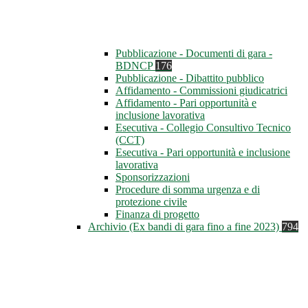
Pubblicazione - Documenti di gara -
BDNCP
176
Pubblicazione - Dibattito pubblico
Affidamento - Commissioni giudicatrici
Affidamento - Pari opportunità e
inclusione lavorativa
Esecutiva - Collegio Consultivo Tecnico
(CCT)
Esecutiva - Pari opportunità e inclusione
lavorativa
Sponsorizzazioni
Procedure di somma urgenza e di
protezione civile
Finanza di progetto
Archivio (Ex bandi di gara fino a fine 2023)
794