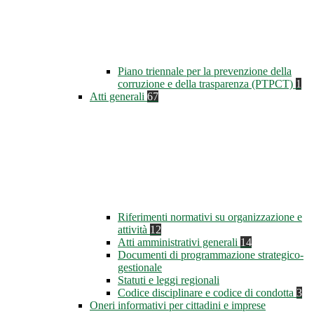
Piano triennale per la prevenzione della
corruzione e della trasparenza (PTPCT)
1
Atti generali
67
Riferimenti normativi su organizzazione e
attività
12
Atti amministrativi generali
14
Documenti di programmazione strategico-
gestionale
Statuti e leggi regionali
Codice disciplinare e codice di condotta
3
Oneri informativi per cittadini e imprese