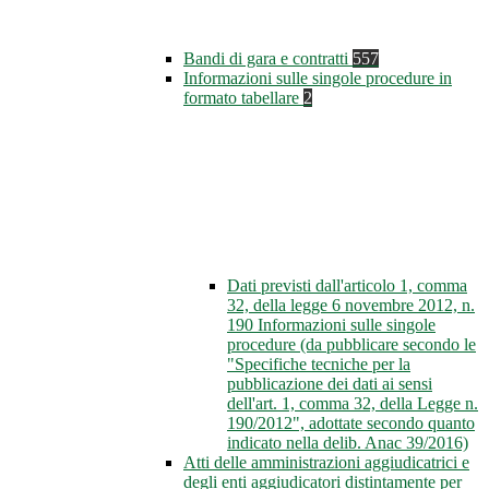
Bandi di gara e contratti
557
Informazioni sulle singole procedure in
formato tabellare
2
Dati previsti dall'articolo 1, comma
32, della legge 6 novembre 2012, n.
190 Informazioni sulle singole
procedure (da pubblicare secondo le
"Specifiche tecniche per la
pubblicazione dei dati ai sensi
dell'art. 1, comma 32, della Legge n.
190/2012", adottate secondo quanto
indicato nella delib. Anac 39/2016)
Atti delle amministrazioni aggiudicatrici e
degli enti aggiudicatori distintamente per