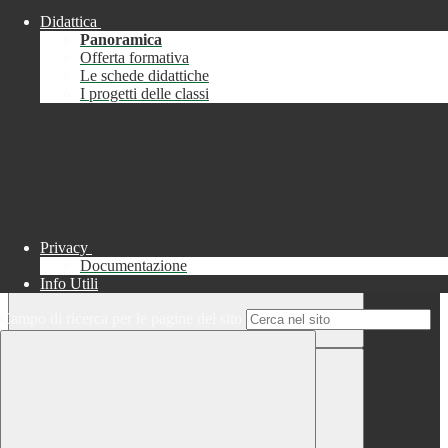
Didattica
Chiudi
Panoramica
Successo
Offerta formativa
Le schede didattiche
Chiudi
I progetti delle classi
Informazione
Chiudi
Attendere...
Attendere il completamento dell'operazione...
Privacy
Documentazione
Info Utili
Campo di ricerca per le pagine del sito
Chiudi