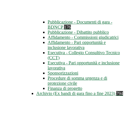
Pubblicazione - Documenti di gara -
BDNCP
176
Pubblicazione - Dibattito pubblico
Affidamento - Commissioni giudicatrici
Affidamento - Pari opportunità e
inclusione lavorativa
Esecutiva - Collegio Consultivo Tecnico
(CCT)
Esecutiva - Pari opportunità e inclusione
lavorativa
Sponsorizzazioni
Procedure di somma urgenza e di
protezione civile
Finanza di progetto
Archivio (Ex bandi di gara fino a fine 2023)
794