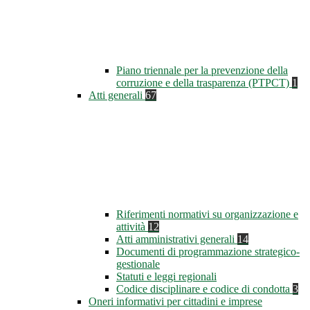
Piano triennale per la prevenzione della
corruzione e della trasparenza (PTPCT)
1
Atti generali
67
Riferimenti normativi su organizzazione e
attività
12
Atti amministrativi generali
14
Documenti di programmazione strategico-
gestionale
Statuti e leggi regionali
Codice disciplinare e codice di condotta
3
Oneri informativi per cittadini e imprese