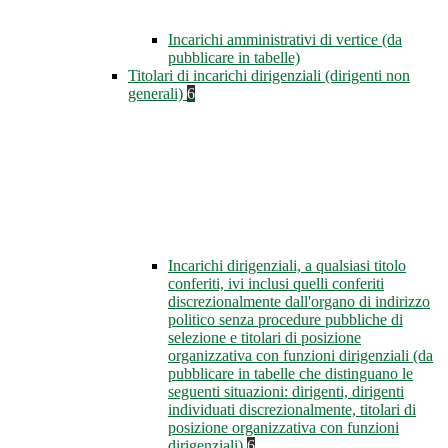
Incarichi amministrativi di vertice (da
pubblicare in tabelle)
Titolari di incarichi dirigenziali (dirigenti non
generali)
6
Incarichi dirigenziali, a qualsiasi titolo
conferiti, ivi inclusi quelli conferiti
discrezionalmente dall'organo di indirizzo
politico senza procedure pubbliche di
selezione e titolari di posizione
organizzativa con funzioni dirigenziali (da
pubblicare in tabelle che distinguano le
seguenti situazioni: dirigenti, dirigenti
individuati discrezionalmente, titolari di
posizione organizzativa con funzioni
dirigenziali)
6