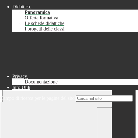
Didattica
Chiudi
Panoramica
Successo
Offerta formativa
Le schede didattiche
Chiudi
I progetti delle classi
Informazione
Chiudi
Attendere...
Attendere il completamento dell'operazione...
Privacy
Documentazione
Info Utili
Campo di ricerca per le pagine del sito
Chiudi