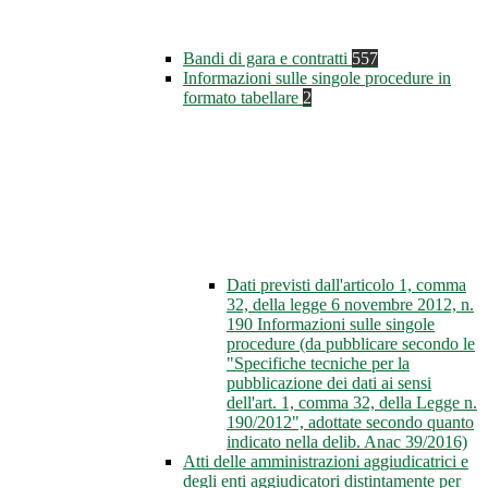
Bandi di gara e contratti
557
Informazioni sulle singole procedure in
formato tabellare
2
Dati previsti dall'articolo 1, comma
32, della legge 6 novembre 2012, n.
190 Informazioni sulle singole
procedure (da pubblicare secondo le
"Specifiche tecniche per la
pubblicazione dei dati ai sensi
dell'art. 1, comma 32, della Legge n.
190/2012", adottate secondo quanto
indicato nella delib. Anac 39/2016)
Atti delle amministrazioni aggiudicatrici e
degli enti aggiudicatori distintamente per