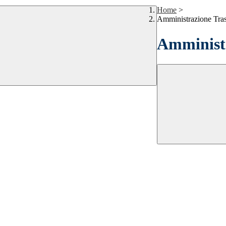
Home
>
Amministrazione Tra
Amministr