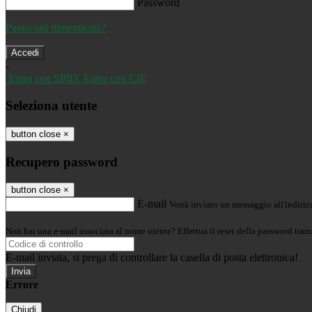
Password
Password dimenticata?
-
Entra con SPID
Entra con CIE
Seleziona utente
button close
×
Recupero password
button close
×
E-mail
Verrà inviato un messaggio all'indirizz
Non hai una e-mail associata al nome utente? Effettua il reset della password tram
E-mail inviata, si prega di controllare la casella di posta elettronica!
Errore
Chiudi