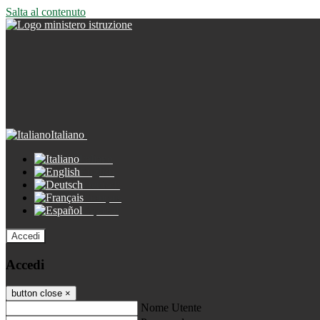
Salta al contenuto
Italiano
Italiano
English
Deutsch
Français
Español
Accedi
Accedi
button close
×
Nome Utente