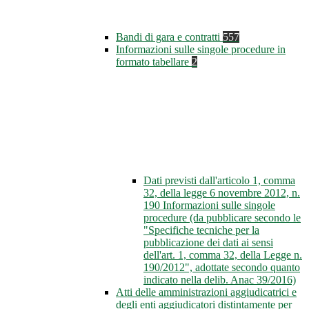
Bandi di gara e contratti
557
Informazioni sulle singole procedure in
formato tabellare
2
Dati previsti dall'articolo 1, comma
32, della legge 6 novembre 2012, n.
190 Informazioni sulle singole
procedure (da pubblicare secondo le
"Specifiche tecniche per la
pubblicazione dei dati ai sensi
dell'art. 1, comma 32, della Legge n.
190/2012", adottate secondo quanto
indicato nella delib. Anac 39/2016)
Atti delle amministrazioni aggiudicatrici e
degli enti aggiudicatori distintamente per