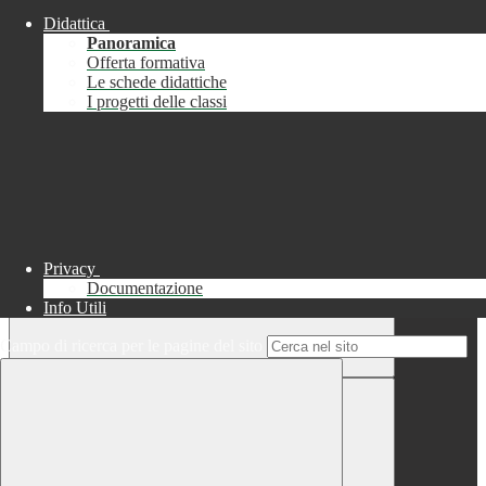
Didattica
Chiudi
Panoramica
Successo
Offerta formativa
Le schede didattiche
Chiudi
I progetti delle classi
Informazione
Chiudi
Attendere...
Attendere il completamento dell'operazione...
Privacy
Documentazione
Info Utili
Campo di ricerca per le pagine del sito
Chiudi