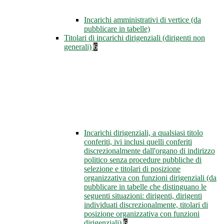
Incarichi amministrativi di vertice (da
pubblicare in tabelle)
Titolari di incarichi dirigenziali (dirigenti non
generali)
6
Incarichi dirigenziali, a qualsiasi titolo
conferiti, ivi inclusi quelli conferiti
discrezionalmente dall'organo di indirizzo
politico senza procedure pubbliche di
selezione e titolari di posizione
organizzativa con funzioni dirigenziali (da
pubblicare in tabelle che distinguano le
seguenti situazioni: dirigenti, dirigenti
individuati discrezionalmente, titolari di
posizione organizzativa con funzioni
dirigenziali)
6