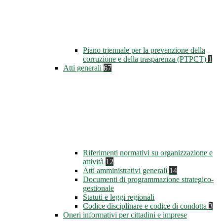
Piano triennale per la prevenzione della
corruzione e della trasparenza (PTPCT)
1
Atti generali
67
Riferimenti normativi su organizzazione e
attività
12
Atti amministrativi generali
14
Documenti di programmazione strategico-
gestionale
Statuti e leggi regionali
Codice disciplinare e codice di condotta
3
Oneri informativi per cittadini e imprese