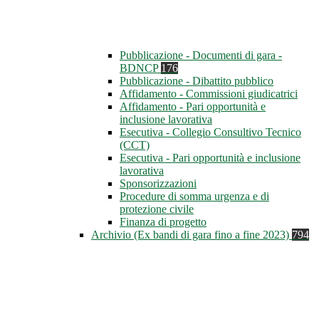
Pubblicazione - Documenti di gara -
BDNCP
176
Pubblicazione - Dibattito pubblico
Affidamento - Commissioni giudicatrici
Affidamento - Pari opportunità e
inclusione lavorativa
Esecutiva - Collegio Consultivo Tecnico
(CCT)
Esecutiva - Pari opportunità e inclusione
lavorativa
Sponsorizzazioni
Procedure di somma urgenza e di
protezione civile
Finanza di progetto
Archivio (Ex bandi di gara fino a fine 2023)
794