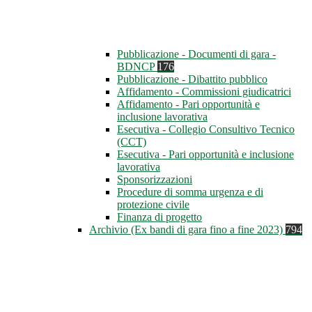
Pubblicazione - Documenti di gara -
BDNCP
176
Pubblicazione - Dibattito pubblico
Affidamento - Commissioni giudicatrici
Affidamento - Pari opportunità e
inclusione lavorativa
Esecutiva - Collegio Consultivo Tecnico
(CCT)
Esecutiva - Pari opportunità e inclusione
lavorativa
Sponsorizzazioni
Procedure di somma urgenza e di
protezione civile
Finanza di progetto
Archivio (Ex bandi di gara fino a fine 2023)
794