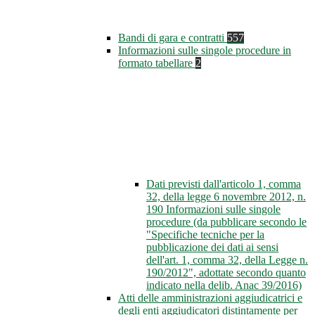
Bandi di gara e contratti
557
Informazioni sulle singole procedure in
formato tabellare
2
Dati previsti dall'articolo 1, comma
32, della legge 6 novembre 2012, n.
190 Informazioni sulle singole
procedure (da pubblicare secondo le
"Specifiche tecniche per la
pubblicazione dei dati ai sensi
dell'art. 1, comma 32, della Legge n.
190/2012", adottate secondo quanto
indicato nella delib. Anac 39/2016)
Atti delle amministrazioni aggiudicatrici e
degli enti aggiudicatori distintamente per