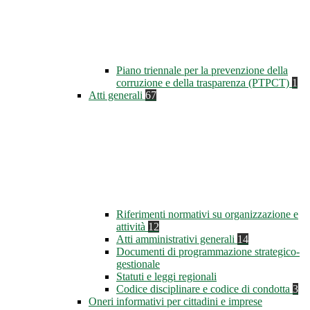
Piano triennale per la prevenzione della
corruzione e della trasparenza (PTPCT)
1
Atti generali
67
Riferimenti normativi su organizzazione e
attività
12
Atti amministrativi generali
14
Documenti di programmazione strategico-
gestionale
Statuti e leggi regionali
Codice disciplinare e codice di condotta
3
Oneri informativi per cittadini e imprese