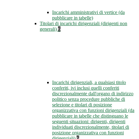
Incarichi amministrativi di vertice (da
pubblicare in tabelle)
Titolari di incarichi dirigenziali (dirigenti non
generali)
6
Incarichi dirigenziali, a qualsiasi titolo
conferiti, ivi inclusi quelli conferiti
discrezionalmente dall'organo di indirizzo
politico senza procedure pubbliche di
selezione e titolari di posizione
organizzativa con funzioni dirigenziali (da
pubblicare in tabelle che distinguano le
seguenti situazioni: dirigenti, dirigenti
individuati discrezionalmente, titolari di
posizione organizzativa con funzioni
dirigenziali)
6