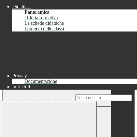
Didattica
Chiudi
Panoramica
Successo
Offerta formativa
Le schede didattiche
Chiudi
I progetti delle classi
Informazione
Chiudi
Attendere...
Attendere il completamento dell'operazione...
Privacy
Documentazione
Info Utili
Campo di ricerca per le pagine del sito
Chiudi