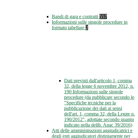
Bandi di gara e contratti
557
Informazioni sulle singole procedure in
formato tabellare
2
Dati previsti dall'articolo 1, comma
32, della legge 6 novembre 2012, n.
190 Informazioni sulle singole
procedure (da pubblicare secondo le
"Specifiche tecniche per la
pubblicazione dei dati ai sensi
dell'art. 1, comma 32, della Legge n.
190/2012", adottate secondo quanto
indicato nella delib. Anac 39/2016)
Atti delle amministrazioni aggiudicatrici e
degli enti aggiudicatori distintamente per