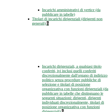
Incarichi amministrativi di vertice (da
pubblicare in tabelle)
Titolari di incarichi dirigenziali (dirigenti non
generali)
6
Incarichi dirigenziali, a qualsiasi titolo
conferiti, ivi inclusi quelli conferiti
discrezionalmente dall'organo di indirizzo
politico senza procedure pubbliche di
selezione e titolari di posizione
organizzativa con funzioni dirigenziali (da
pubblicare in tabelle che distinguano le
seguenti situazioni: dirigenti, dirigenti
individuati discrezionalmente, titolari di
posizione organizzativa con funzioni
dirigenziali)
6