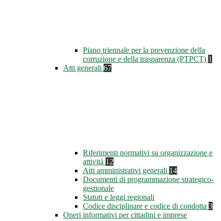
Piano triennale per la prevenzione della
corruzione e della trasparenza (PTPCT)
1
Atti generali
67
Riferimenti normativi su organizzazione e
attività
12
Atti amministrativi generali
14
Documenti di programmazione strategico-
gestionale
Statuti e leggi regionali
Codice disciplinare e codice di condotta
3
Oneri informativi per cittadini e imprese