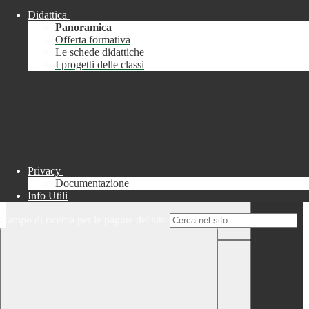
Didattica
Chiudi
Panoramica
Successo
Offerta formativa
Le schede didattiche
Chiudi
I progetti delle classi
Informazione
Chiudi
Attendere...
Attendere il completamento dell'operazione...
Privacy
Documentazione
Info Utili
Campo di ricerca per le pagine del sito
Chiudi