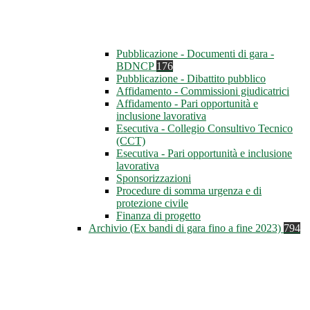
Pubblicazione - Documenti di gara -
BDNCP
176
Pubblicazione - Dibattito pubblico
Affidamento - Commissioni giudicatrici
Affidamento - Pari opportunità e
inclusione lavorativa
Esecutiva - Collegio Consultivo Tecnico
(CCT)
Esecutiva - Pari opportunità e inclusione
lavorativa
Sponsorizzazioni
Procedure di somma urgenza e di
protezione civile
Finanza di progetto
Archivio (Ex bandi di gara fino a fine 2023)
794