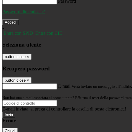
Password
Password dimenticata?
-
Entra con SPID
Entra con CIE
Seleziona utente
button close
×
Recupero password
button close
×
E-mail
Verrà inviato un messaggio all'indirizz
Non hai una e-mail associata al nome utente? Effettua il reset della password tram
E-mail inviata, si prega di controllare la casella di posta elettronica!
Errore
Chiudi