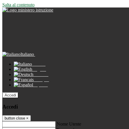
Salta al contenuto
Italiano
Italiano
English
Deutsch
Français
Español
Accedi
Accedi
button close
×
Nome Utente