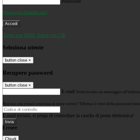
Password
Password dimenticata?
-
Entra con SPID
Entra con CIE
Seleziona utente
button close
×
Recupero password
button close
×
E-mail
Verrà inviato un messaggio all'indirizz
Non hai una e-mail associata al nome utente? Effettua il reset della password tram
E-mail inviata, si prega di controllare la casella di posta elettronica!
Errore
Chiudi