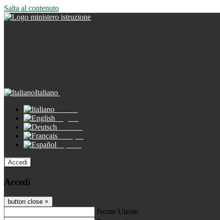
Salta al contenuto
Italiano
Italiano
English
Deutsch
Français
Español
Accedi
Accedi
button close
×
Nome Utente