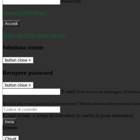
Password
Password dimenticata?
-
Entra con SPID
Entra con CIE
Seleziona utente
button close
×
Recupero password
button close
×
E-mail
Verrà inviato un messaggio all'indirizz
Non hai una e-mail associata al nome utente? Effettua il reset della password tram
E-mail inviata, si prega di controllare la casella di posta elettronica!
Errore
Chiudi