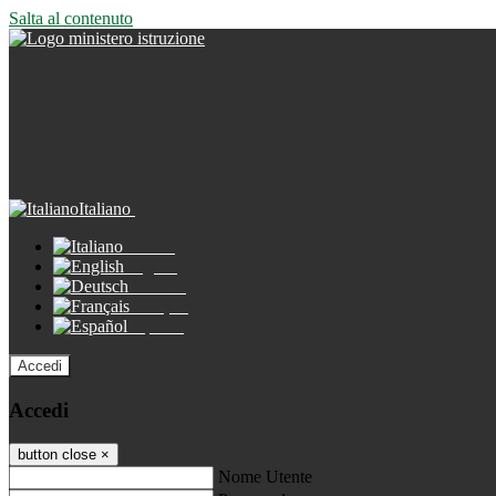
Salta al contenuto
Italiano
Italiano
English
Deutsch
Français
Español
Accedi
Accedi
button close
×
Nome Utente