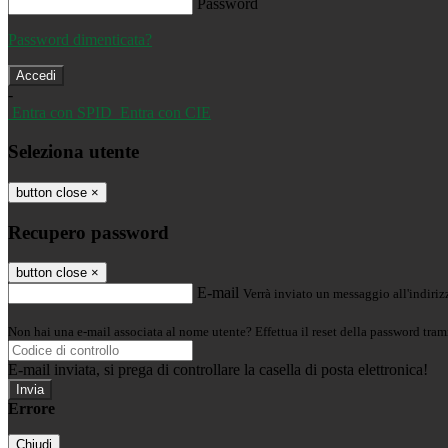
Password
Password dimenticata?
-
Entra con SPID
Entra con CIE
Seleziona utente
button close
×
Recupero password
button close
×
E-mail
Verrà inviato un messaggio all'indirizz
Non hai una e-mail associata al nome utente? Effettua il reset della password tram
E-mail inviata, si prega di controllare la casella di posta elettronica!
Errore
Chiudi