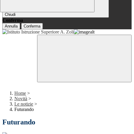
Chiudi
Conferma
Annulla
Conferma
Home
>
Novità
>
Le notizie
>
Futurando
Futurando