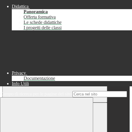
Didattica
Chiudi
Panoramica
Successo
Offerta formativa
Le schede didattiche
Chiudi
I progetti delle classi
Informazione
Chiudi
Attendere...
Attendere il completamento dell'operazione...
Privacy
Documentazione
Info Utili
Campo di ricerca per le pagine del sito
Chiudi