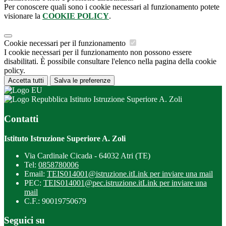
Per conoscere quali sono i cookie necessari al funzionamento potete
visionare la
COOKIE POLICY
.
Cookie necessari per il funzionamento
I cookie necessari per il funzionamento non possono essere
disabilitati. È possibile consultare l'elenco nella pagina della cookie
policy.
Accetta tutti
Salva le preferenze
Istituto Istruzione Superiore A. Zoli
Contatti
Istituto Istruzione Superiore A. Zoli
Via Cardinale Cicada - 64032 Atri (TE)
Tel:
0858780006
Email:
TEIS014001@istruzione.it
Link per inviare una mail
PEC:
TEIS014001@pec.istruzione.it
Link per inviare una
mail
C.F.: 90019750679
Seguici su