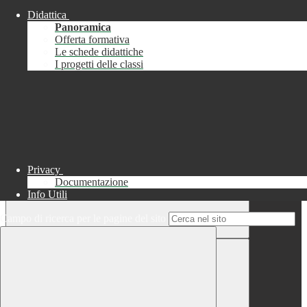
Didattica
Chiudi
Panoramica
Successo
Offerta formativa
Le schede didattiche
Chiudi
I progetti delle classi
Informazione
Chiudi
Attendere...
Attendere il completamento dell'operazione...
Privacy
Documentazione
Info Utili
Campo di ricerca per le pagine del sito
Chiudi