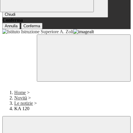
Chiudi
Conferma
Annulla
Conferma
Home
>
Novità
>
Le notizie
>
KA 120