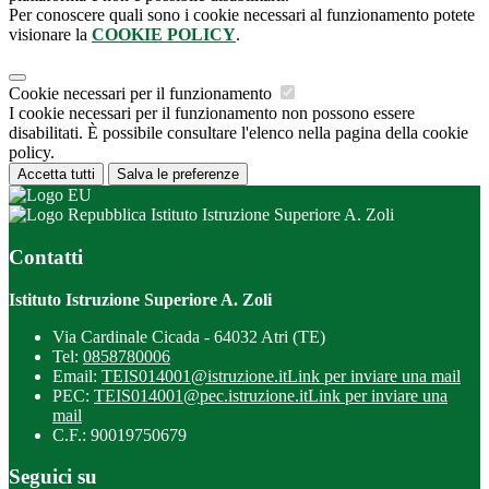
Per conoscere quali sono i cookie necessari al funzionamento potete
visionare la
COOKIE POLICY
.
Cookie necessari per il funzionamento
I cookie necessari per il funzionamento non possono essere
disabilitati. È possibile consultare l'elenco nella pagina della cookie
policy.
Accetta tutti
Salva le preferenze
Istituto Istruzione Superiore A. Zoli
Contatti
Istituto Istruzione Superiore A. Zoli
Via Cardinale Cicada - 64032 Atri (TE)
Tel:
0858780006
Email:
TEIS014001@istruzione.it
Link per inviare una mail
PEC:
TEIS014001@pec.istruzione.it
Link per inviare una
mail
C.F.: 90019750679
Seguici su