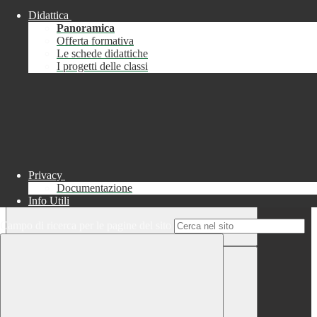
Didattica
Chiudi
Panoramica
Successo
Offerta formativa
Le schede didattiche
Chiudi
I progetti delle classi
Informazione
Chiudi
Attendere...
Attendere il completamento dell'operazione...
Privacy
Documentazione
Info Utili
Campo di ricerca per le pagine del sito
Chiudi