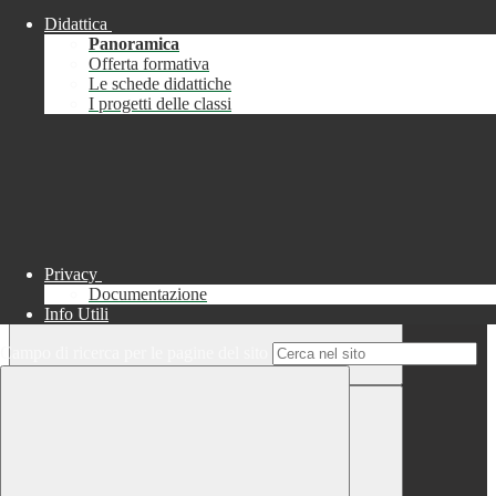
Didattica
Chiudi
Panoramica
Successo
Offerta formativa
Le schede didattiche
Chiudi
I progetti delle classi
Informazione
Chiudi
Attendere...
Attendere il completamento dell'operazione...
Privacy
Documentazione
Info Utili
Campo di ricerca per le pagine del sito
Chiudi