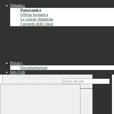
Didattica
Chiudi
Panoramica
Successo
Offerta formativa
Le schede didattiche
Chiudi
I progetti delle classi
Informazione
Chiudi
Attendere...
Attendere il completamento dell'operazione...
Privacy
Documentazione
Info Utili
Campo di ricerca per le pagine del sito
Chiudi