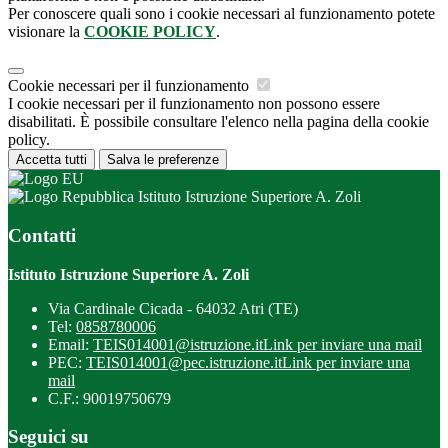
Per conoscere quali sono i cookie necessari al funzionamento potete
visionare la
COOKIE POLICY
.
Cookie necessari per il funzionamento
I cookie necessari per il funzionamento non possono essere
disabilitati. È possibile consultare l'elenco nella pagina della cookie
policy.
Accetta tutti
Salva le preferenze
Istituto Istruzione Superiore A. Zoli
Contatti
Istituto Istruzione Superiore A. Zoli
Via Cardinale Cicada - 64032 Atri (TE)
Tel:
0858780006
Email:
TEIS014001@istruzione.it
Link per inviare una mail
PEC:
TEIS014001@pec.istruzione.it
Link per inviare una
mail
C.F.: 90019750679
Seguici su