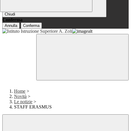
Chiudi
Conferma
Annulla
Conferma
Home
>
Novità
>
Le notizie
>
STAFF ERASMUS