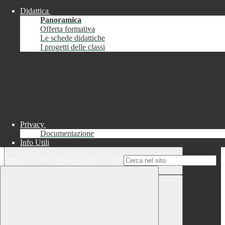
Didattica
Chiudi
Panoramica
Successo
Offerta formativa
Le schede didattiche
Chiudi
I progetti delle classi
Informazione
Chiudi
Attendere...
Attendere il completamento dell'operazione...
Privacy
Documentazione
Info Utili
Campo di ricerca per le pagine del sito
Chiudi