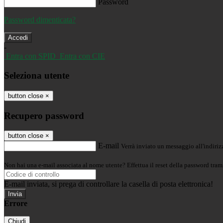
Password
Password dimenticata?
-
Entra con SPID
Entra con CIE
Seleziona utente
button close
×
Recupero password
button close
×
E-mail
Verrà inviato un messaggio all'indirizz
Non hai una e-mail associata al nome utente? Effettua il reset della password tram
E-mail inviata, si prega di controllare la casella di posta elettronica!
Errore
Chiudi