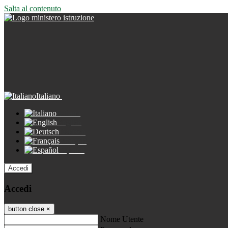
Salta al contenuto
Italiano
Italiano
English
Deutsch
Français
Español
Accedi
Accedi
button close
×
Nome Utente