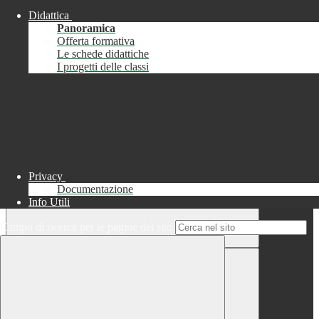
Didattica
Chiudi
Panoramica
Successo
Offerta formativa
Le schede didattiche
Chiudi
I progetti delle classi
Informazione
Chiudi
Attendere...
Attendere il completamento dell'operazione...
Privacy
Documentazione
Info Utili
Campo di ricerca per le pagine del sito
Chiudi