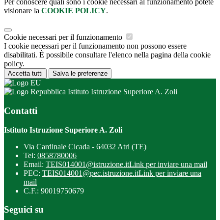
Per conoscere quali sono i cookie necessari al funzionamento potete
visionare la
COOKIE POLICY
.
Cookie necessari per il funzionamento
I cookie necessari per il funzionamento non possono essere
disabilitati. È possibile consultare l'elenco nella pagina della cookie
policy.
Accetta tutti
Salva le preferenze
Istituto Istruzione Superiore A. Zoli
Contatti
Istituto Istruzione Superiore A. Zoli
Via Cardinale Cicada - 64032 Atri (TE)
Tel:
0858780006
Email:
TEIS014001@istruzione.it
Link per inviare una mail
PEC:
TEIS014001@pec.istruzione.it
Link per inviare una
mail
C.F.: 90019750679
Seguici su