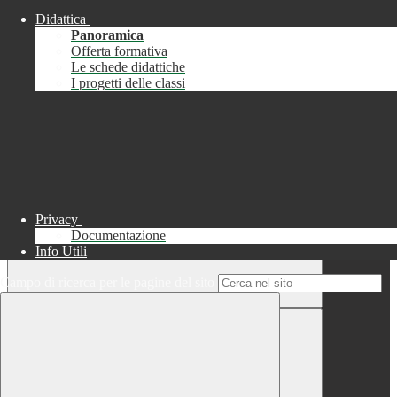
Didattica
Chiudi
Panoramica
Successo
Offerta formativa
Le schede didattiche
Chiudi
I progetti delle classi
Informazione
Chiudi
Attendere...
Attendere il completamento dell'operazione...
Privacy
Documentazione
Info Utili
Campo di ricerca per le pagine del sito
Chiudi