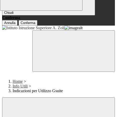
Chiudi
Conferma
Annulla
Conferma
Home
>
Info Utili
>
Indicazioni per Utilizzo Gsuite