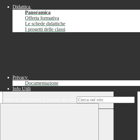
Didattica
Chiudi
Panoramica
Successo
Offerta formativa
Le schede didattiche
Chiudi
I progetti delle classi
Informazione
Chiudi
Attendere...
Attendere il completamento dell'operazione...
Privacy
Documentazione
Info Utili
Campo di ricerca per le pagine del sito
Chiudi