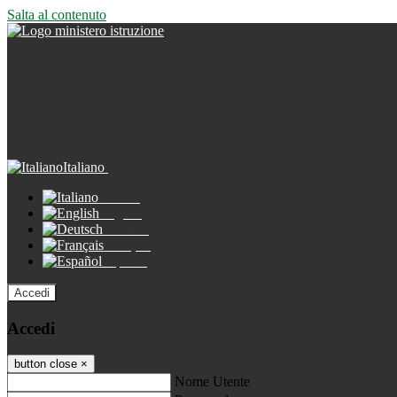
Salta al contenuto
Italiano
Italiano
English
Deutsch
Français
Español
Accedi
Accedi
button close
×
Nome Utente