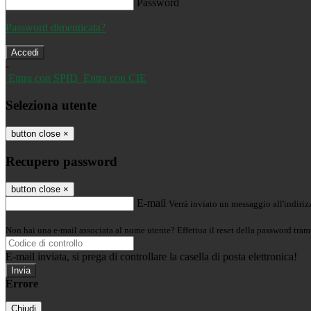
Password
Password dimenticata?
-
Entra con SPID
Entra con CIE
Seleziona utente
button close
×
Recupero password
button close
×
E-mail
Verrà inviato un messaggio all'indirizz
Non hai una e-mail associata al nome utente? Effettua il reset della password tram
E-mail inviata, si prega di controllare la casella di posta elettronica!
Errore
Chiudi