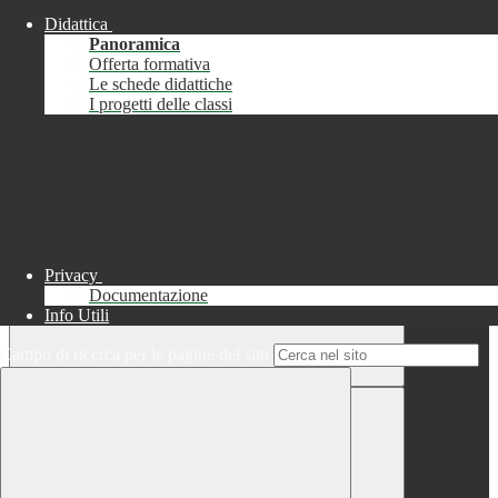
Didattica
Chiudi
Panoramica
Successo
Offerta formativa
Le schede didattiche
Chiudi
I progetti delle classi
Informazione
Chiudi
Attendere...
Attendere il completamento dell'operazione...
Privacy
Documentazione
Info Utili
Campo di ricerca per le pagine del sito
Chiudi