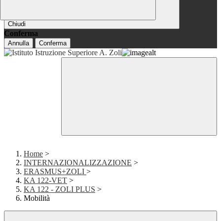
Chiudi
Conferma
Annulla
Conferma
Home
>
INTERNAZIONALIZZAZIONE
>
ERASMUS+ZOLI
>
KA 122-VET
>
KA 122 - ZOLI PLUS
>
Mobilità