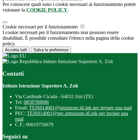
Per conoscere quali sono i cookie necessari al funzionamento potete
visionare la
COOKIE POLICY
.
Cookie necessari per il funzionamento
I cookie necessari per il funzionamento non possono essere
disabilitati. È possibile consultare l'elenco nella pagina della cookie
policy.
Accetta tutti
Salva le preferenze
Istituto Istruzione Superiore A. Zoli
Contatti
Istituto Istruzione Superiore A. Zoli
Via Cardinale Cicada - 64032 Atri (TE)
Tel:
0858780006
Email:
TEIS014001@istruzione.it
Link per inviare una mail
PEC:
TEIS014001@pec.istruzione.it
Link per inviare una
mail
C.F.: 90019750679
Seguici su