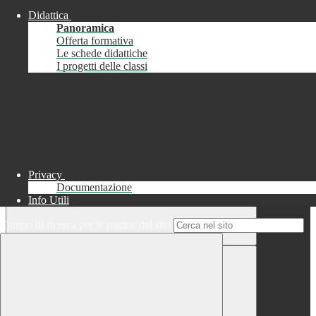
Didattica
Chiudi
Panoramica
Successo
Offerta formativa
Le schede didattiche
Chiudi
I progetti delle classi
Informazione
Chiudi
Attendere...
Attendere il completamento dell'operazione...
Privacy
Documentazione
Info Utili
Campo di ricerca per le pagine del sito
Chiudi