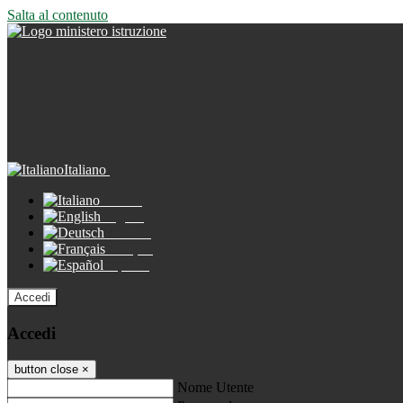
Salta al contenuto
Italiano
Italiano
English
Deutsch
Français
Español
Accedi
Accedi
button close
×
Nome Utente