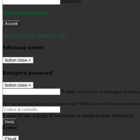
Password
Password dimenticata?
-
Entra con SPID
Entra con CIE
Seleziona utente
button close
×
Recupero password
button close
×
E-mail
Verrà inviato un messaggio all'indirizz
Non hai una e-mail associata al nome utente? Effettua il reset della password tram
E-mail inviata, si prega di controllare la casella di posta elettronica!
Errore
Chiudi