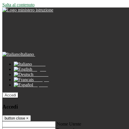
Salta al contenuto
Italiano
Italiano
English
Deutsch
Français
Español
Accedi
Accedi
button close
×
Nome Utente