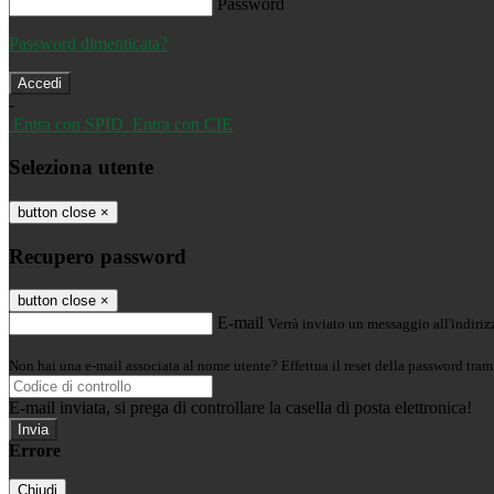
Password
Password dimenticata?
-
Entra con SPID
Entra con CIE
Seleziona utente
button close
×
Recupero password
button close
×
E-mail
Verrà inviato un messaggio all'indirizz
Non hai una e-mail associata al nome utente? Effettua il reset della password tram
E-mail inviata, si prega di controllare la casella di posta elettronica!
Errore
Chiudi