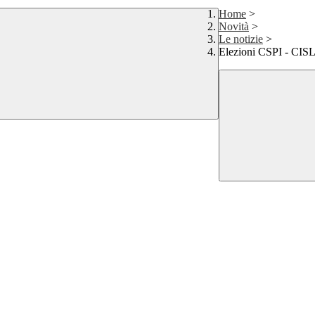
Home
>
Novità
>
Le notizie
>
Elezioni CSPI - CIS