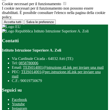
Cookie necessari per il funzionamento
I cookie necessari per il funzionamento non possono essere
disabilitati. È possibile consultare l'elenco nella pagina della cookie
policy.
Accetta tutti
Salva le preferenze
Istituto Istruzione Superiore A. Zoli
Contatti
Istituto Istruzione Superiore A. Zoli
Via Cardinale Cicada - 64032 Atri (TE)
Tel:
0858780006
Email:
TEIS014001@istruzione.it
Link per inviare una mail
PEC:
TEIS014001@pec.istruzione.it
Link per inviare una
mail
C.F.: 90019750679
Seguici su
Facebook
Youtube
Instagram