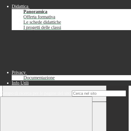
Didattica
Chiudi
Panoramica
Successo
Offerta formativa
Le schede didattiche
Chiudi
I progetti delle classi
Informazione
Chiudi
Attendere...
Attendere il completamento dell'operazione...
Privacy
Documentazione
Info Utili
Campo di ricerca per le pagine del sito
Chiudi