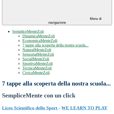
Menu di
navigazione
SempliceMenteZoli
DinamicaMenteZoli
EconomicaMenteZoli
7 tappe alla scoperta della nostra scuola...
NaturalMenteZoli
SensorialMenteZoli
SocialMenteZoli
SportivaMenteZoli
TecnicaMenteZoli
CivicaMenteZoli
7 tappe alla scoperta della nostra scuola...
SempliceMente con un click
Liceo Scientifico dello Sport
-
WE LEARN TO PLAY