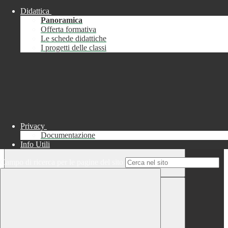
Didattica
Chiudi
Panoramica
Successo
Offerta formativa
Le schede didattiche
Chiudi
I progetti delle classi
Informazione
Chiudi
Attendere...
Attendere il completamento dell'operazione...
Privacy
Documentazione
Info Utili
Campo di ricerca per le pagine del sito
Chiudi