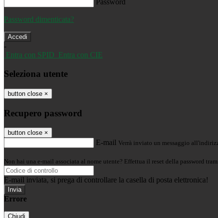
Password
Password dimenticata?
-
Entra con SPID
Entra con CIE
Seleziona utente
button close
×
Recupero password
button close
×
E-mail
Verrà inviato un messaggio all'indirizz
Non hai una e-mail associata al nome utente? Effettua il reset della password tram
E-mail inviata, si prega di controllare la casella di posta elettronica!
Errore
Chiudi