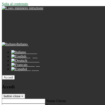
Salta al contenuto
Italiano
Italiano
English
Deutsch
Français
Español
Accedi
Accedi
button close
×
Nome Utente