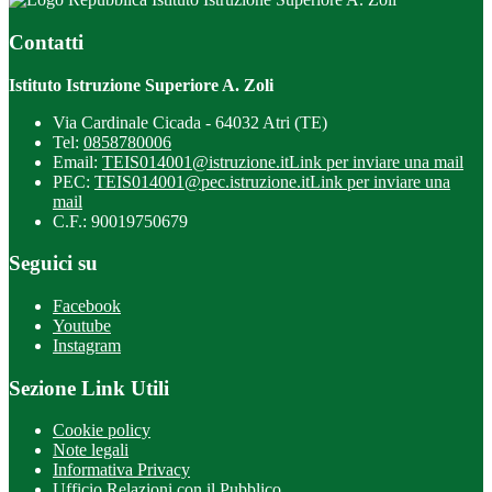
Contatti
Istituto Istruzione Superiore A. Zoli
Via Cardinale Cicada - 64032 Atri (TE)
Tel:
0858780006
Email:
TEIS014001@istruzione.it
Link per inviare una mail
PEC:
TEIS014001@pec.istruzione.it
Link per inviare una
mail
C.F.: 90019750679
Seguici su
Facebook
Youtube
Instagram
Sezione Link Utili
Cookie policy
Note legali
Informativa Privacy
Ufficio Relazioni con il Pubblico