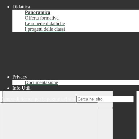
Didattica
Chiudi
Panoramica
Successo
Offerta formativa
Le schede didattiche
Chiudi
I progetti delle classi
Informazione
Chiudi
Attendere...
Attendere il completamento dell'operazione...
Privacy
Documentazione
Info Utili
Campo di ricerca per le pagine del sito
Chiudi