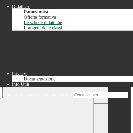
Didattica
Chiudi
Panoramica
Successo
Offerta formativa
Le schede didattiche
Chiudi
I progetti delle classi
Informazione
Chiudi
Attendere...
Attendere il completamento dell'operazione...
Privacy
Documentazione
Info Utili
Campo di ricerca per le pagine del sito
Chiudi