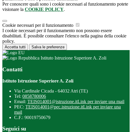
Per conoscere quali sono i cookie necessari al funzionamento potete
visionare la
COOKIE POLICY
.
Cookie necessari per il funzionamento
I cookie necessari per il funzionamento non possono essere
disabilitati. È possibile consultare l'elenco nella pagina della cookie
policy.
Accetta tutti
Salva le preferenze
Istituto Istruzione Superiore A. Zoli
Contatti
Istituto Istruzione Superiore A. Zoli
Via Cardinale Cicada - 64032 Atri (TE)
Tel:
0858780006
Email:
TEIS014001@istruzione.it
Link per inviare una mail
PEC:
TEIS014001@pec.istruzione.it
Link per inviare una
mail
C.F.: 90019750679
Seguici su