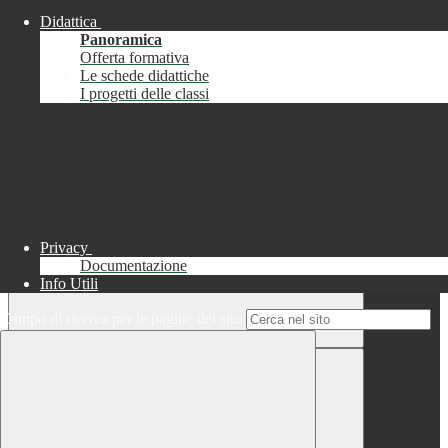
Didattica
Chiudi
Panoramica
Successo
Offerta formativa
Le schede didattiche
Chiudi
I progetti delle classi
Informazione
Chiudi
Attendere...
Attendere il completamento dell'operazione...
Privacy
Documentazione
Info Utili
Campo di ricerca per le pagine del sito
Chiudi