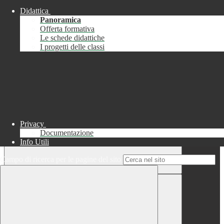
Didattica
Chiudi
Panoramica
Successo
Offerta formativa
Le schede didattiche
Chiudi
I progetti delle classi
Informazione
Chiudi
Attendere...
Attendere il completamento dell'operazione...
Privacy
Documentazione
Info Utili
Campo di ricerca per le pagine del sito
Chiudi