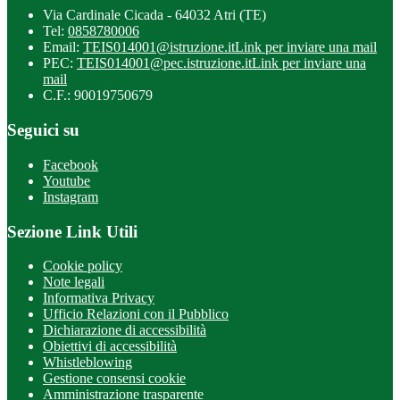
Via Cardinale Cicada - 64032 Atri (TE)
Tel:
0858780006
Email:
TEIS014001@istruzione.it
Link per inviare una mail
PEC:
TEIS014001@pec.istruzione.it
Link per inviare una
mail
C.F.: 90019750679
Seguici su
Facebook
Youtube
Instagram
Sezione Link Utili
Cookie policy
Note legali
Informativa Privacy
Ufficio Relazioni con il Pubblico
Dichiarazione di accessibilità
Obiettivi di accessibilità
Whistleblowing
Gestione consensi cookie
Amministrazione trasparente