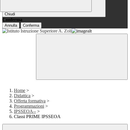
Chiudi
Conferma
Annulla
Conferma
Home
>
Didattica
>
Offerta formativa
>
Programmazioni
>
IPSSEOA--
>
Classi PRIME IPSSEOA