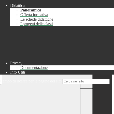
Didattica
Chiudi
Panoramica
Successo
Offerta formativa
Le schede didattiche
Chiudi
I progetti delle classi
Informazione
Chiudi
Attendere...
Attendere il completamento dell'operazione...
Privacy
Documentazione
Info Utili
Campo di ricerca per le pagine del sito
Chiudi