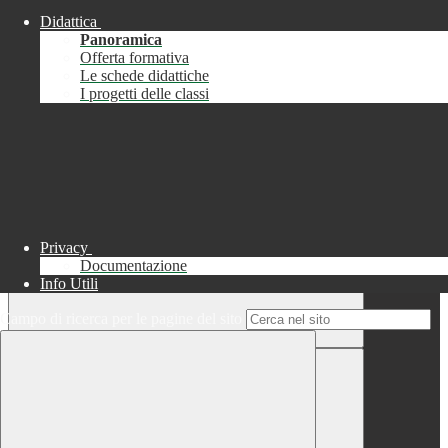
Didattica
Chiudi
Panoramica
Successo
Offerta formativa
Le schede didattiche
Chiudi
I progetti delle classi
Informazione
Chiudi
Attendere...
Attendere il completamento dell'operazione...
Privacy
Documentazione
Info Utili
Campo di ricerca per le pagine del sito
Chiudi