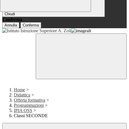
Chiudi
Conferma
Annulla
Conferma
Home
>
Didattica
>
Offerta formativa
>
Programmazioni
>
IPIA OSS
>
Classi SECONDE