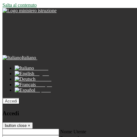
Salta al contenuto
Italiano
Italiano
English
Deutsch
Français
Español
Accedi
Accedi
button close
×
Nome Utente