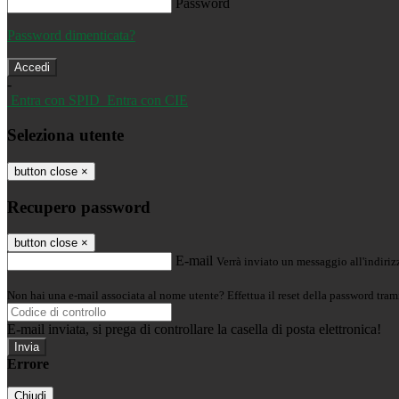
Password
Password dimenticata?
-
Entra con SPID
Entra con CIE
Seleziona utente
button close
×
Recupero password
button close
×
E-mail
Verrà inviato un messaggio all'indirizz
Non hai una e-mail associata al nome utente? Effettua il reset della password tram
E-mail inviata, si prega di controllare la casella di posta elettronica!
Errore
Chiudi