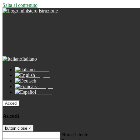
Salta al contenuto
Italiano
Italiano
English
Deutsch
Français
Español
Accedi
Accedi
button close
×
Nome Utente