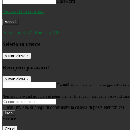
Password
Password dimenticata?
-
Entra con SPID
Entra con CIE
Seleziona utente
button close
×
Recupero password
button close
×
E-mail
Verrà inviato un messaggio all'indirizz
Non hai una e-mail associata al nome utente? Effettua il reset della password tram
E-mail inviata, si prega di controllare la casella di posta elettronica!
Errore
Chiudi