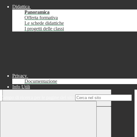
Didattica
Chiudi
Panoramica
Successo
Offerta formativa
Le schede didattiche
Chiudi
I progetti delle classi
Informazione
Chiudi
Attendere...
Attendere il completamento dell'operazione...
Privacy
Documentazione
Info Utili
Campo di ricerca per le pagine del sito
Chiudi