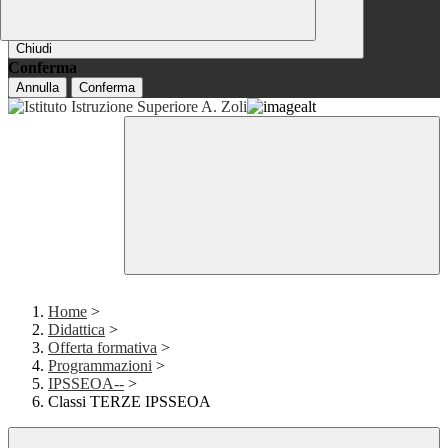
Chiudi
Conferma
Annulla
Conferma
Home
>
Didattica
>
Offerta formativa
>
Programmazioni
>
IPSSEOA--
>
Classi TERZE IPSSEOA