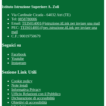
Istituto Istruzione Superiore A. Zoli
Via Cardinale Cicada - 64032 Atri (TE)
Tel:
0858780006
Email:
TEIS014001@istruzione.it
Link per inviare una mail
PEC:
TEIS014001@pec.istruzione.it
Link per inviare una
mail
C.F.: 90019750679
Seguici su
Facebook
Youtube
Instagram
Sezione Link Utili
Cookie policy
Note legali
Informativa Privacy
Ufficio Relazioni con il Pubblico
Dichiarazione di accessibilità
Obiettivi di accessibilità