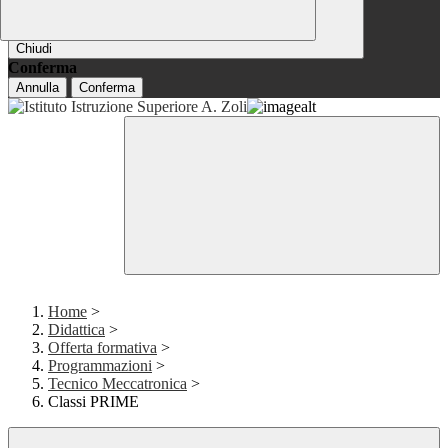
Chiudi
Conferma
Annulla
Conferma
Home
>
Didattica
>
Offerta formativa
>
Programmazioni
>
Tecnico Meccatronica
>
Classi PRIME