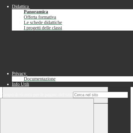
Didattica
Chiudi
Panoramica
Successo
Offerta formativa
Le schede didattiche
Chiudi
I progetti delle classi
Informazione
Chiudi
Attendere...
Attendere il completamento dell'operazione...
Privacy
Documentazione
Info Utili
Campo di ricerca per le pagine del sito
Chiudi