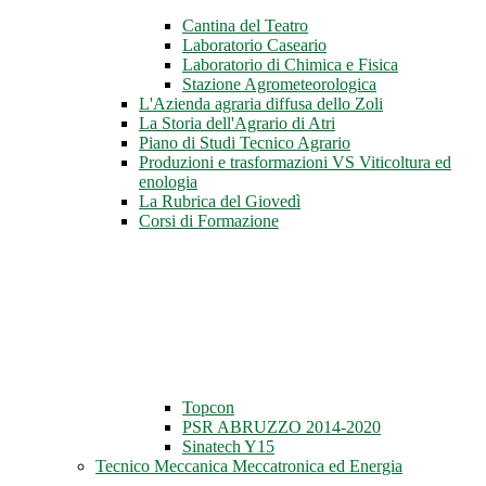
Cantina del Teatro
Laboratorio Caseario
Laboratorio di Chimica e Fisica
Stazione Agrometeorologica
L'Azienda agraria diffusa dello Zoli
La Storia dell'Agrario di Atri
Piano di Studi Tecnico Agrario
Produzioni e trasformazioni VS Viticoltura ed
enologia
La Rubrica del Giovedì
Corsi di Formazione
Topcon
PSR ABRUZZO 2014-2020
Sinatech Y15
Tecnico Meccanica Meccatronica ed Energia