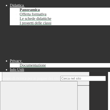
Didattica
Chiudi
Panoramica
Successo
Offerta formativa
Le schede didattiche
Chiudi
I progetti delle classi
Informazione
Chiudi
Attendere...
Attendere il completamento dell'operazione...
Privacy
Documentazione
Info Utili
Campo di ricerca per le pagine del sito
Chiudi