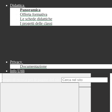
Didattica
Chiudi
Panoramica
Successo
Offerta formativa
Le schede didattiche
Chiudi
I progetti delle classi
Informazione
Chiudi
Attendere...
Attendere il completamento dell'operazione...
Privacy
Documentazione
Info Utili
Campo di ricerca per le pagine del sito
Chiudi