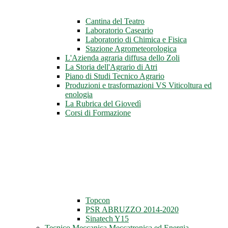
Cantina del Teatro
Laboratorio Caseario
Laboratorio di Chimica e Fisica
Stazione Agrometeorologica
L'Azienda agraria diffusa dello Zoli
La Storia dell'Agrario di Atri
Piano di Studi Tecnico Agrario
Produzioni e trasformazioni VS Viticoltura ed
enologia
La Rubrica del Giovedì
Corsi di Formazione
Topcon
PSR ABRUZZO 2014-2020
Sinatech Y15
Tecnico Meccanica Meccatronica ed Energia