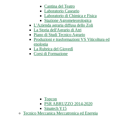
Cantina del Teatro
Laboratorio Caseario
Laboratorio di Chimica e Fisica
Stazione Agrometeorologica
L'Azienda agraria diffusa dello Zoli
La Storia dell'Agrario di Atri
Piano di Studi Tecnico Agrario
Produzioni e trasformazioni VS Viticoltura ed
enologia
La Rubrica del Giovedì
Corsi di Formazione
Topcon
PSR ABRUZZO 2014-2020
Sinatech Y15
Tecnico Meccanica Meccatronica ed Energia