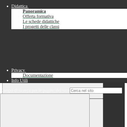
Didattica
Chiudi
Panoramica
Successo
Offerta formativa
Le schede didattiche
Chiudi
I progetti delle classi
Informazione
Chiudi
Attendere...
Attendere il completamento dell'operazione...
Privacy
Documentazione
Info Utili
Campo di ricerca per le pagine del sito
Chiudi