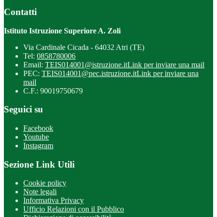
Contatti
Istituto Istruzione Superiore A. Zoli
Via Cardinale Cicada - 64032 Atri (TE)
Tel:
0858780006
Email:
TEIS014001@istruzione.it
Link per inviare una mail
PEC:
TEIS014001@pec.istruzione.it
Link per inviare una
mail
C.F.: 90019750679
Seguici su
Facebook
Youtube
Instagram
Sezione Link Utili
Cookie policy
Note legali
Informativa Privacy
Ufficio Relazioni con il Pubblico