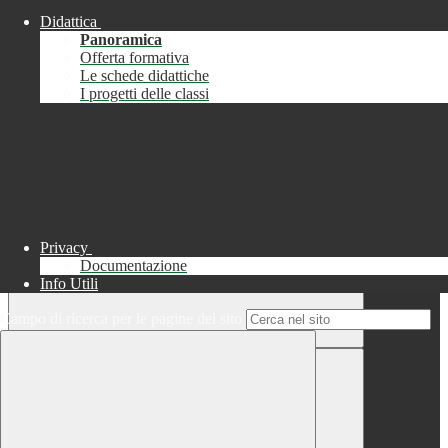
Didattica
Chiudi
Panoramica
Successo
Offerta formativa
Le schede didattiche
Chiudi
I progetti delle classi
Informazione
Chiudi
Attendere...
Attendere il completamento dell'operazione...
Privacy
Documentazione
Info Utili
Campo di ricerca per le pagine del sito
Chiudi