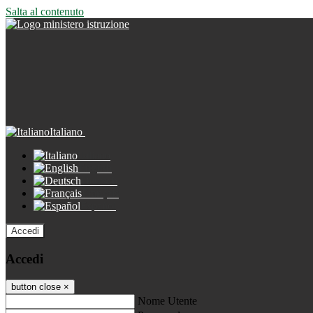
Salta al contenuto
Italiano
Italiano
English
Deutsch
Français
Español
Accedi
Accedi
button close
×
Nome Utente