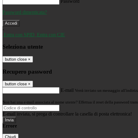
Password
Password dimenticata?
-
Entra con SPID
Entra con CIE
Seleziona utente
button close
×
Recupero password
button close
×
E-mail
Verrà inviato un messaggio all'indirizz
Non hai una e-mail associata al nome utente? Effettua il reset della password tram
E-mail inviata, si prega di controllare la casella di posta elettronica!
Errore
Chiudi