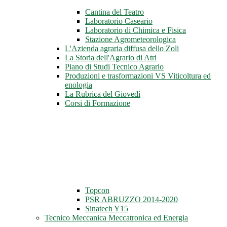
Cantina del Teatro
Laboratorio Caseario
Laboratorio di Chimica e Fisica
Stazione Agrometeorologica
L'Azienda agraria diffusa dello Zoli
La Storia dell'Agrario di Atri
Piano di Studi Tecnico Agrario
Produzioni e trasformazioni VS Viticoltura ed
enologia
La Rubrica del Giovedì
Corsi di Formazione
Topcon
PSR ABRUZZO 2014-2020
Sinatech Y15
Tecnico Meccanica Meccatronica ed Energia