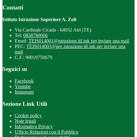
Contatti
Istituto Istruzione Superiore A. Zoli
Via Cardinale Cicada - 64032 Atri (TE)
Tel:
0858780006
Email:
TEIS014001@istruzione.it
Link per inviare una mail
PEC:
TEIS014001@pec.istruzione.it
Link per inviare una
mail
C.F.: 90019750679
Seguici su
Facebook
Youtube
Instagram
Sezione Link Utili
Cookie policy
Note legali
Informativa Privacy
Ufficio Relazioni con il Pubblico