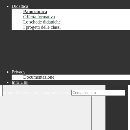
Didattica
Chiudi
Panoramica
Successo
Offerta formativa
Le schede didattiche
Chiudi
I progetti delle classi
Informazione
Chiudi
Attendere...
Attendere il completamento dell'operazione...
Privacy
Documentazione
Info Utili
Campo di ricerca per le pagine del sito
Chiudi